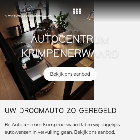
Home
AUTOCENTRUM
Aanbod
KRIMPENERWAARD
Diensten
Over ons
Bekijk ons aanbod
Vacature
Contact
UW DROOMAUTO ZO GEREGELD
Bij Autocentrum Krimpenerwaard laten wij dagelijks
autowensen in vervulling gaan. Bekijk ons aanbod.