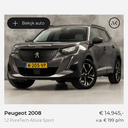
Bekijk auto
Peugeot 2008
€ 14.945,-
P
1.2 PureTech Allure Sport
v.a. € 199 p/m
L
L