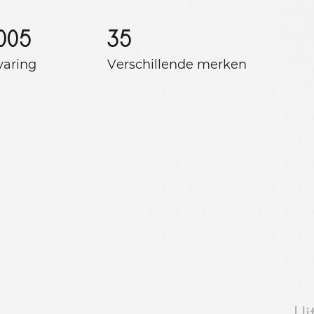
005
35
varing
Verschillende merken