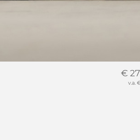
€ 27
v.a.