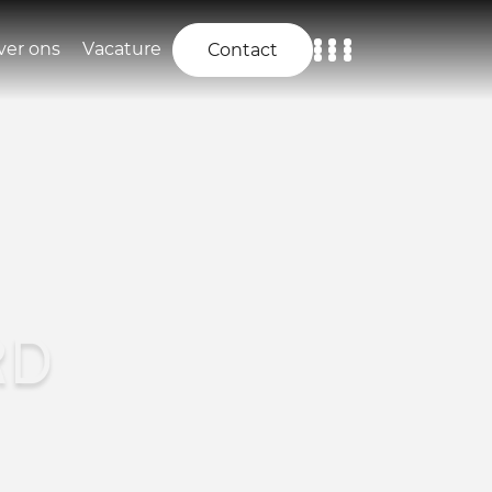
ver ons
Vacature
Contact
Home
Aanbod
Diensten
Over ons
RD
Vacature
Contact