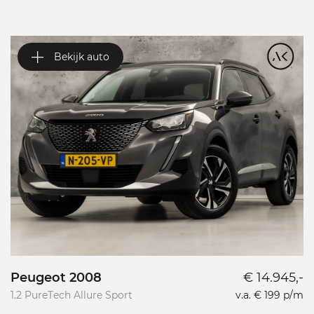
Bekijk auto
Peugeot 2008
€ 14.945,-
P
1.2 PureTech Allure Sport
v.a. € 199 p/m
L
L