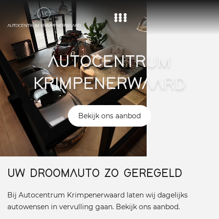
Home
AUTOCENTRUM
Aanbod
KRIMPENERWAARD
Diensten
Over ons
Bekijk ons aanbod
Vacature
Contact
UW DROOMAUTO ZO GEREGELD
Bij Autocentrum Krimpenerwaard laten wij dagelijks
autowensen in vervulling gaan. Bekijk ons aanbod.